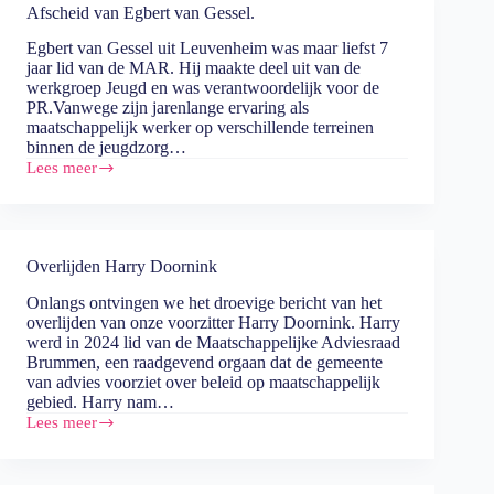
Afscheid van Egbert van Gessel.
Egbert van Gessel uit Leuvenheim was maar liefst 7
jaar lid van de MAR. Hij maakte deel uit van de
werkgroep Jeugd en was verantwoordelijk voor de
PR.Vanwege zijn jarenlange ervaring als
maatschappelijk werker op verschillende terreinen
binnen de jeugdzorg…
Lees meer
Afscheid
van
Egbert
van
Gessel.
Overlijden Harry Doornink
Onlangs ontvingen we het droevige bericht van het
overlijden van onze voorzitter Harry Doornink. Harry
werd in 2024 lid van de Maatschappelijke Adviesraad
Brummen, een raadgevend orgaan dat de gemeente
van advies voorziet over beleid op maatschappelijk
gebied. Harry nam…
Lees meer
Overlijden
Harry
Doornink